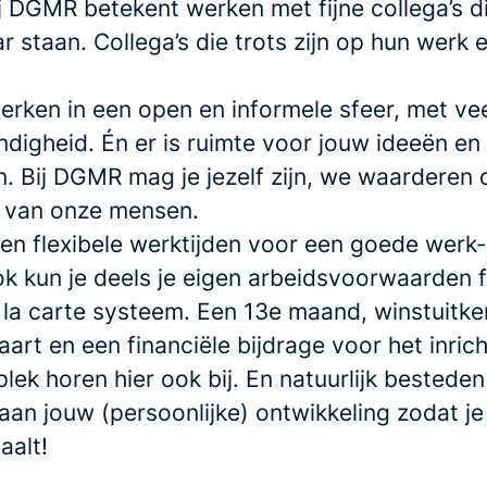
j DGMR betekent werken met fijne collega’s d
ar staan. Collega’s die trots zijn op hun werk 
rken in een open en informele sfeer, met veel
ndigheid. Én er is ruimte voor jouw ideeën en
en. Bij DGMR mag je jezelf zijn, we waarderen 
it van onze mensen.
en flexibele werktijden voor een goede werk-
ok kun je deels je eigen arbeidsvoorwaarden 
 la carte systeem. Een 13e maand, winstuitke
art en een financiële bijdrage voor het inrich
lek horen hier ook bij. En natuurlijk bestede
an jouw (persoonlijke) ontwikkeling zodat je
haalt!