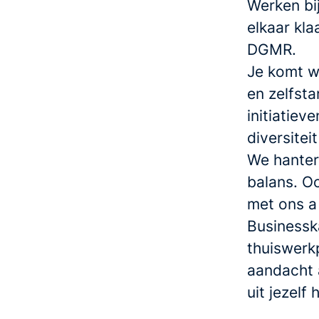
Werken bi
elkaar kla
DGMR.
Je komt we
en zelfsta
initiatiev
diversite
We hanter
balans. O
met ons a
Businesska
thuiswerkp
aandacht a
uit jezelf 