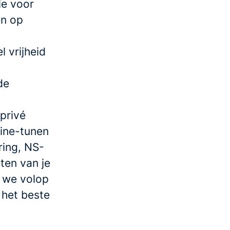
ie voor
en op
 vrijheid
de
privé
fine-tunen
ring, NS-
ten van je
n we volop
 het beste