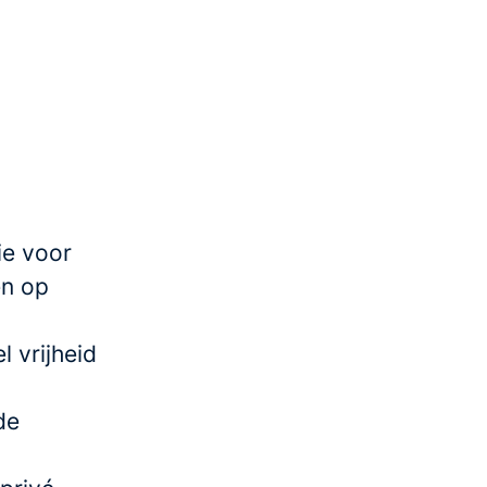
ie voor
en op
 vrijheid
de