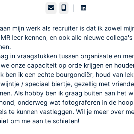
E-mailadres
Telefoonnummer
aan mijn werk als recruiter is dat ik zowel mij
MR leer kennen, en ook alle nieuwe collega'
men.
raag in vraagstukken tussen organisate en me
we onze capaciteit op orde krijgen en houde
k ben ik een echte bourgondiër, houd van le
 wijntje / speciaal biertje, gezellig met vriend
amen. Als hobby ben ik graag buiten aan het 
hond, onderweg wat fotograferen in de hoop
els te kunnen vastleggen. Wil je meer over m
iet om me aan te schieten!