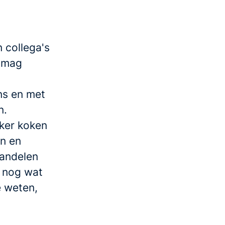
n collega's
s mag
ns en met
n.
kker koken
en en
wandelen
 nog wat
e weten,