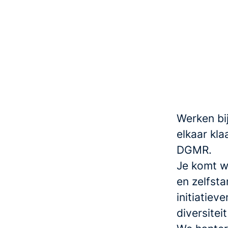
Werken bi
elkaar kla
DGMR.
Je komt we
en zelfsta
initiatiev
diversite