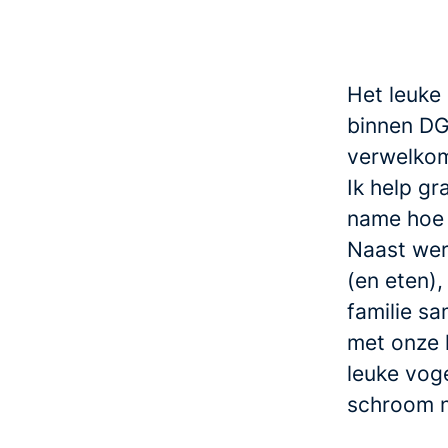
Het leuke 
binnen DG
verwelko
Ik help g
name hoe 
Naast wer
(en eten),
familie s
met onze 
leuke vog
schroom n