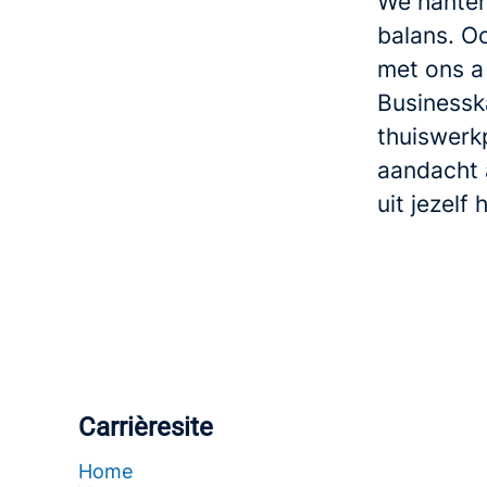
We hanter
balans. O
met ons a
Businesska
thuiswerkp
aandacht a
uit jezelf 
Carrièresite
Home