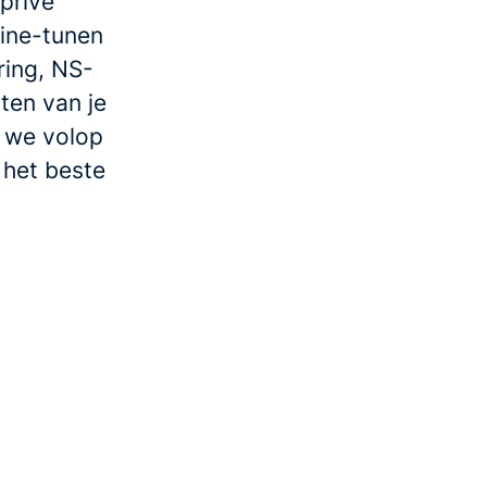
privé
fine-tunen
ring, NS-
ten van je
n we volop
 het beste