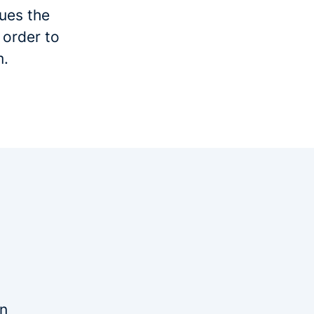
gues the
 order to
m.
en