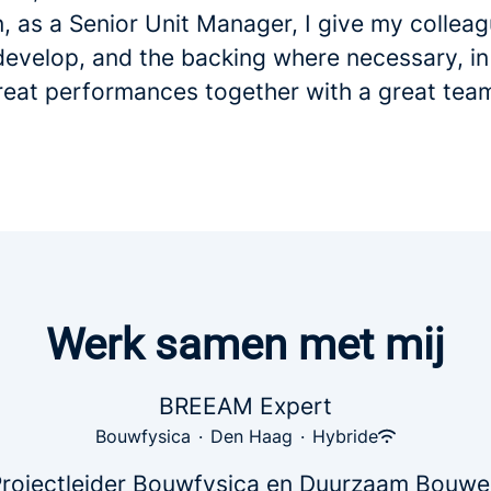
n, as a Senior Unit Manager, I give my collea
develop, and the backing where necessary, in
reat performances together with a great tea
Werk samen met mij
BREEAM Expert
Bouwfysica
·
Den Haag
·
Hybride
rojectleider Bouwfysica en Duurzaam Bouw