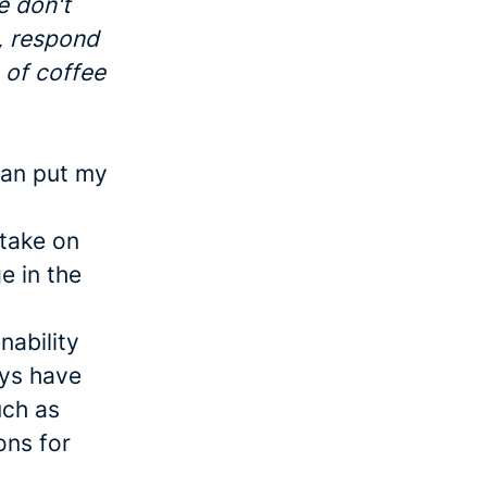
e don't
e, respond
p of coffee
can put my
 take on
e in the
nability
ays have
uch as
ons for