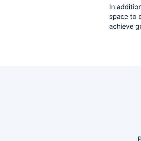
In additio
space to 
achieve g
P