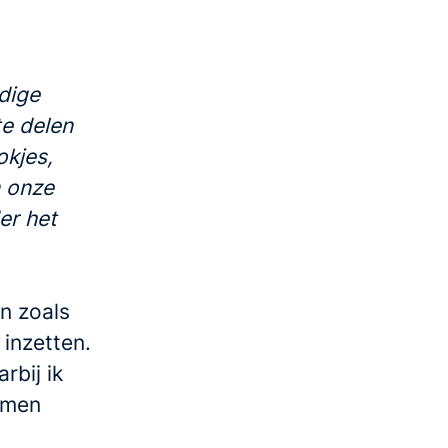
dige
te delen
okjes,
n onze
er het
en zoals
 inzetten.
rbij ik
amen