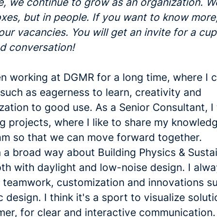
, we continue to grow as an organization. W
oxes, but in people. If you want to know mor
our vacancies. You will get an invite for a cu
d conversation!
en working at DGMR for a long time, where I 
such as eagerness to learn, creativity and
ization to good use. As a Senior Consultant, I
g projects, where I like to share my knowledg
am so that we can move forward together.
in a broad way about Building Physics & Sustai
th with daylight and low-noise design. I alw
r teamwork, customization and innovations s
 design. I think it's a sport to visualize soluti
mer, for clear and interactive communication.