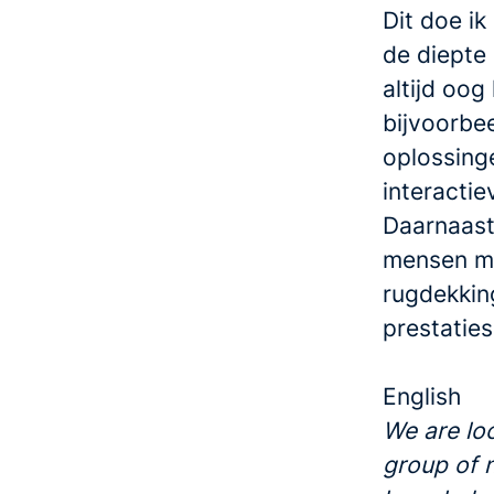
Dit doe i
de diepte 
altijd oo
bijvoorbe
oplossinge
interacti
Daarnaast
mensen mij
rugdekkin
prestaties
English
We are lo
group of 