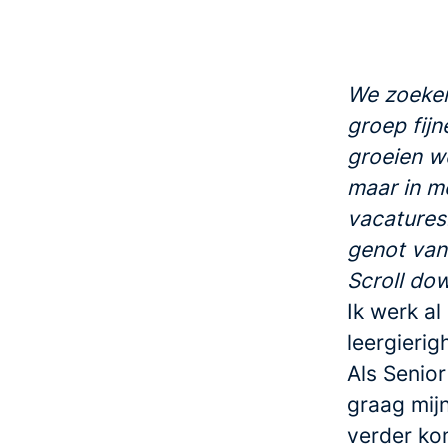
We zoeken
groep fijn
groeien we
maar in m
vacatures
genot van
Scroll dow
Ik werk al
leergierig
Als Senior
graag mij
verder ko