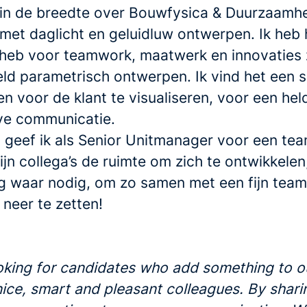
k in de breedte over Bouwfysica & Duurzaamhe
met daglicht en geluidluw ontwerpen. Ik heb h
g heb voor teamwork, maatwerk en innovaties 
eld parametrisch ontwerpen. Ik vind het een 
n voor de klant te visualiseren, voor een hel
eve communicatie.
 geef ik als Senior Unitmanager voor een te
n collega’s de ruimte om zich te ontwikkelen
g waar nodig, om zo samen met een fijn tea
 neer te zetten!
oking for candidates who add something to o
nice, smart and pleasant colleagues. By shari