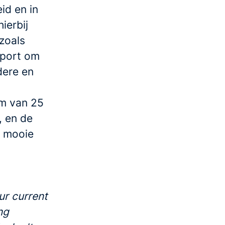
id en in
ierbij
zoals
sport om
dere en
am van 25
, en de
m mooie
ur current
ng