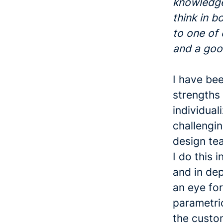
knowledge
think in b
to one of 
and a goo
I have be
strengths 
individual
challengin
design te
I do this 
and in dep
an eye fo
parametric
the custo