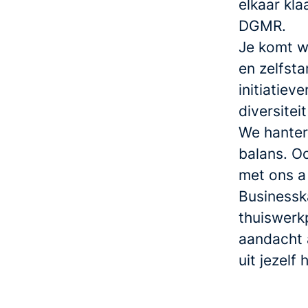
elkaar kla
DGMR.
Je komt we
en zelfsta
initiatiev
diversite
We hanter
balans. O
met ons a
Businesska
thuiswerkp
aandacht a
uit jezelf 