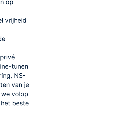
en op
 vrijheid
de
privé
fine-tunen
ring, NS-
ten van je
n we volop
 het beste