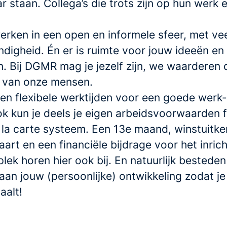
ar staan. Collega’s die trots zijn op hun werk 
rken in een open en informele sfeer, met veel
ndigheid. Én er is ruimte voor jouw ideeën en
en. Bij DGMR mag je jezelf zijn, we waarderen 
it van onze mensen.
en flexibele werktijden voor een goede werk-
ok kun je deels je eigen arbeidsvoorwaarden 
 la carte systeem. Een 13e maand, winstuitke
art en een financiële bijdrage voor het inrich
lek horen hier ook bij. En natuurlijk bestede
an jouw (persoonlijke) ontwikkeling zodat je
haalt!